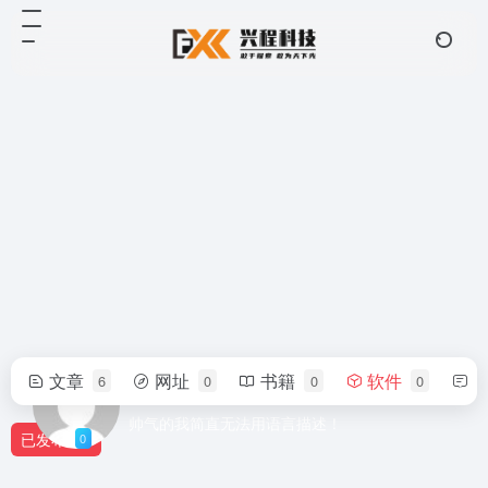
文章
网址
书籍
软件
6
0
0
0
arch chen
帅气的我简直无法用语言描述！
已发布
0