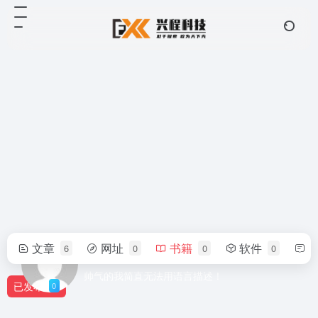
文章
网址
书籍
软件
6
0
0
0
arch chen
帅气的我简直无法用语言描述！
已发布
0